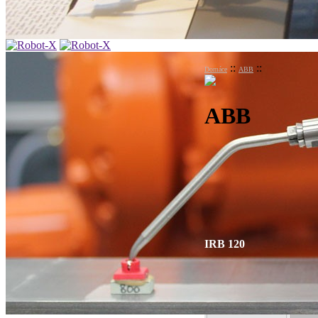
Hlavná Stránka
::
::
Domáce
ABB
Služby
Produkty
Servis, Údržba
ABB
Referencie
Kontakt
Vaše otázky
PARTNERI
IRB 120
Typ
Kapa