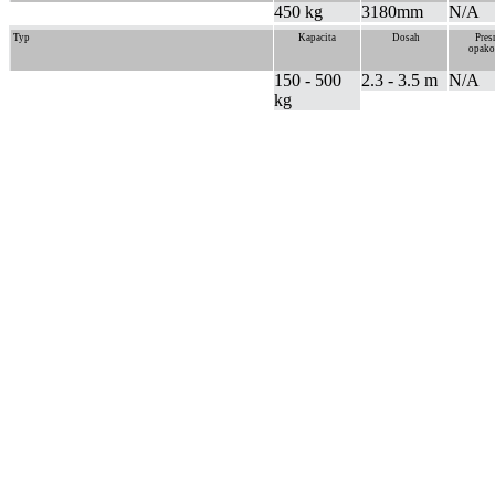
450 kg
3180mm
N/A
Typ
Kapacita
Dosah
Pres
opako
150 - 500
2.3 - 3.5 m
N/A
kg